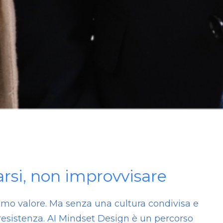
rsi, non improvvisare
iamo valore. Ma senza una cultura condivisa e
resistenza. AI Mindset Design è un percorso