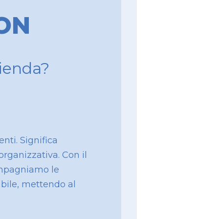
ON
zienda?
nti. Significa
organizzativa. Con il
ompagniamo le
bile, mettendo al