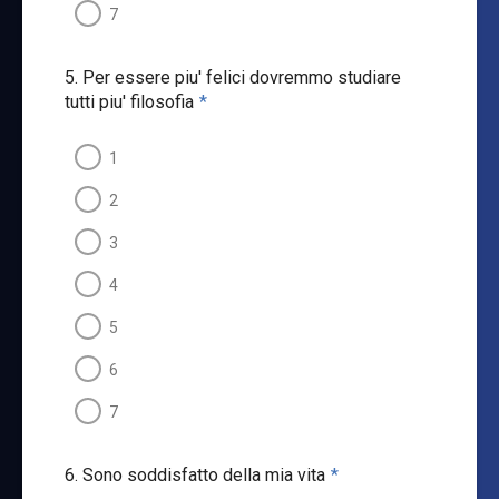
7
5. Per essere piu' felici dovremmo studiare
tutti piu' filosofia
*
1
2
3
4
5
6
7
6. Sono soddisfatto della mia vita
*