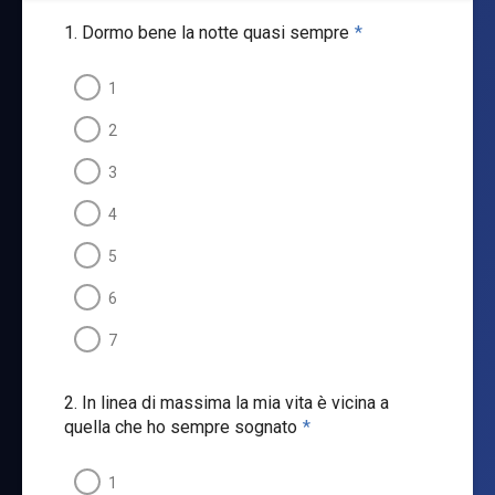
1. Dormo bene la notte quasi sempre
*
1
2
3
4
5
6
7
2. In linea di massima la mia vita è vicina a
quella che ho sempre sognato
*
1