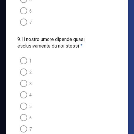
6
7
9. Il nostro umore dipende quasi
esclusivamente da noi stessi
*
1
2
3
4
5
6
7