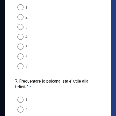
1
2
3
4
5
6
7
7. Frequentare lo psicanalista e' utile alla
felicita'
*
1
2