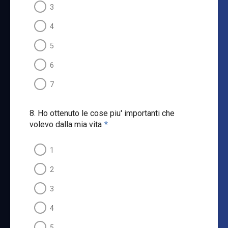
3
4
5
6
7
8. Ho ottenuto le cose piu' importanti che
volevo dalla mia vita
*
1
2
3
4
5