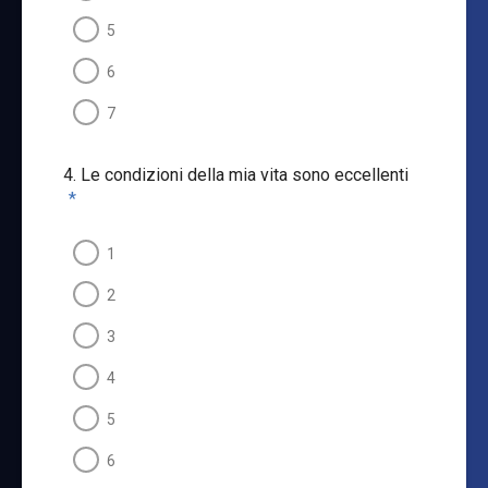
5
6
7
4. Le condizioni della mia vita sono eccellenti
*
1
2
3
4
5
6