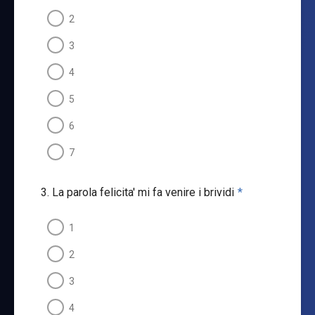
2
3
4
5
6
7
3. La parola felicita' mi fa venire i brividi
*
1
2
3
4