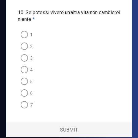
10. Se potessi vivere un'altra vita non cambierei
niente
*
1
2
3
4
5
6
7
SUBMIT