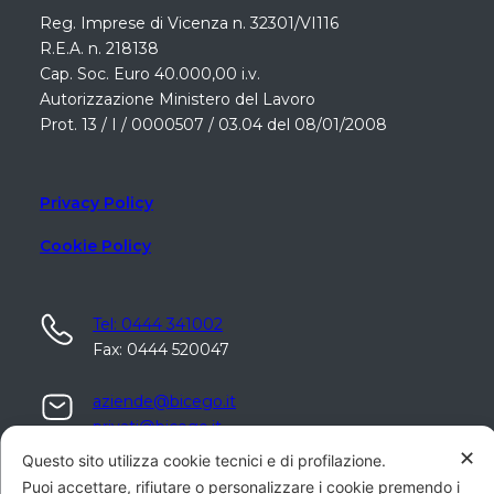
Reg. Imprese di Vicenza n. 32301/VI116
R.E.A. n. 218138
Cap. Soc. Euro 40.000,00 i.v.
Autorizzazione Ministero del Lavoro
Prot. 13 / I / 0000507 / 03.04 del 08/01/2008
Privacy Policy
Cookie Policy
Tel: 0444 341002
Fax: 0444 520047
aziende@bicego.it
privati@bicego.it
✕
Questo sito utilizza cookie tecnici e di profilazione.
Centro Direzionale "Il Quadro"
Puoi accettare, rifiutare o personalizzare i cookie premendo i