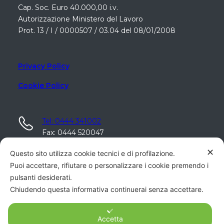
Cap. Soc. Euro 40.000,00 i.v.
Autorizzazione Ministero del Lavoro
Prot. 13 / I / 0000507 / 03.04 del 08/01/2008
Privacy Policy
Cookie Policy
Tel: 0444 341002
Fax: 0444 520047
✕
Questo sito utilizza cookie tecnici e di profilazione.
aziende@bicego.it
Puoi accettare, rifiutare o personalizzare i cookie premendo i
privati@bicego.it
pulsanti desiderati.
Chiudendo questa informativa continuerai senza accettare.
Centro Direzionale "Il Quadro"
Via Piazzon, 82/114
36051 Creazzo (VI) - Italy
Accetta