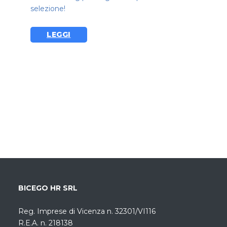
selezione!
LEGGI
BICEGO HR SRL
Reg. Imprese di Vicenza n. 32301/VI116
R.E.A. n. 218138